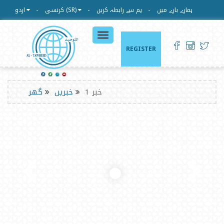
ہمارے بارے میں
ہم سے رابطہ کریں
کرنسی (SR)
اردو
القائمة
الرئيسية
REGISTER
خبر 1
خبریں
گھر