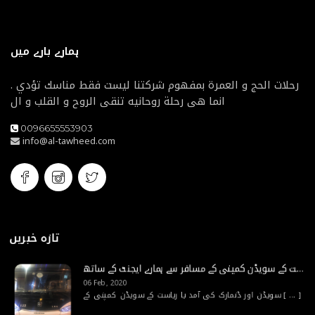
ہمارے بارے میں
رحلات الحج و العمرة بمفهوم شركتنا ليست فقط مناسك تؤدي .
انما هى رحلة روحانيه تنقى الروح و القلب و ال
0096655553903
info@al-tawheed.com
تازہ خبریں
سویڈن اور ڈنمارک کی آمد یا ریاست کے سویڈن کمپنی کے مسافر سے ہمارے ایجنٹ کے ساتھ
06 Feb, 2020
سویڈن اور ڈنمارک کی آمد یا ریاست کے سویڈن کمپنی کے
[ ... ]