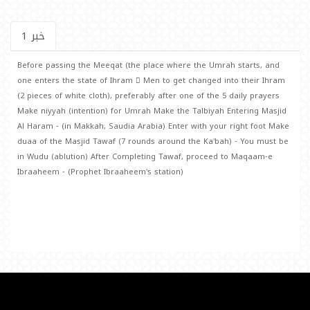
خبر 1
Before passing the Meeqat (the place where the Umrah starts, and
one enters the state of Ihram  Men to get changed into their Ihram
(2 pieces of white cloth), preferably after one of the 5 daily prayers
Make niyyah (intention) for Umrah Make the Talbiyah Entering Masjid
Al Haram ‐ (in Makkah, Saudia Arabia) Enter with your right foot Make
duaa of the Masjid Tawaf (7 rounds around the Ka'bah) ‐ You must be
in Wudu (ablution) After Completing Tawaf, proceed to Maqaam‐e
Ibraaheem ‐ (Prophet Ibraaheem's station)