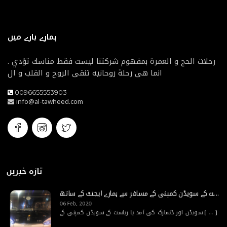
ہمارے بارے میں
رحلات الحج و العمرة بمفهوم شركتنا ليست فقط مناسك تؤدي .
انما هى رحلة روحانيه تنقى الروح و القلب و ال
0096655553903
info@al-tawheed.com
تازہ خبریں
سویڈن اور ڈنمارک کی آمد یا ریاست کے سویڈن کمپنی کے مسافر سے ہمارے ایجنٹ کے ساتھ
06 Feb, 2020
[ ... ]
سویڈن اور ڈنمارک کی آمد یا ریاست کے سویڈن کمپنی کے