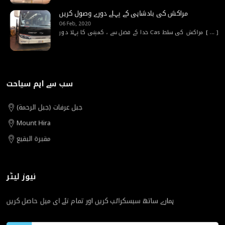
مراکش کی بادشاہی کے پہلے دورے وصول کریں
06 Feb, 2020
[ ... ]
خدا کے فضل سے ، کمپنی کا پہلا دور Cas مراکش کی سلط
سب سے اہم سیاحت
جبل عرفات (جبل الرحمة)
Mount Hira
مقبرة البقيع
نیوز لیٹر
ہمارے ساتھ سبسکرائب کریں اور تمام نئے ای میل حاصل کریں