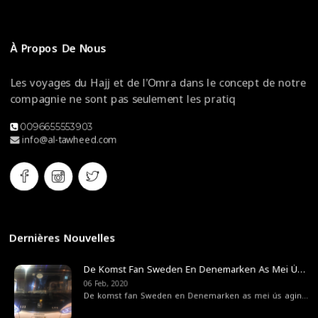
À Propos De Nous
Les voyages du Hajj et de l'Omra dans le concept de notre
compagnie ne sont pas seulement les pratiq
0096655553903
info@al-tawheed.com
Dernières Nouvelles
De Komst Fan Sweden En Denemarken As Mei Ús Agint Fan 'e Steat Bedriuwsreizger Fan Swedenr
06 Feb, 2020
De komst fan Sweden en Denemarken as mei ús agint
[ ..