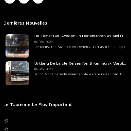
Dernières Nouvelles
De Komst Fan Sweden En Denemarken As Mei Ús Agint Fan 'e Steat Bedriuwsreizger Fan Swedenr
06 Feb, 2020
De komst fan Sweden en Denemarken as mei ús agint
[ ..
Untfang De Earste Reizen Nei It Keninkryk Marokko
06 Feb, 2020
Troch Gods genede waarden de earste reizen fan it
[ ... ]
Le Tourisme Le Plus Important