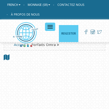
FRENCH
MONNAIE (SR)
CONTACTEZ NOUS
À PROPOS DE NOUS
القائمة
الرئيسية
REGISTER
Accueil
Forfaits Omra